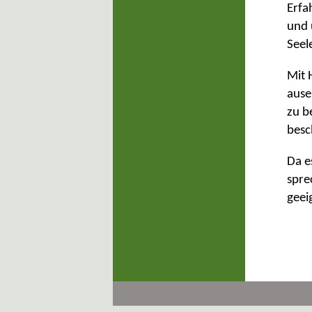
Erfa
und 
Seel
Mit 
ause
zu b
besc
Da e
spre
geei