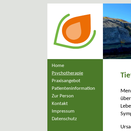
Springe zum Hauptinhalt
Springe zum Footer
Home
Psychotherapie
Tie
Praxisangebot
Patienteninformation
Mens
Zur Person
über
Kontakt
Lebe
Impressum
Symp
Datenschutz
Ursa